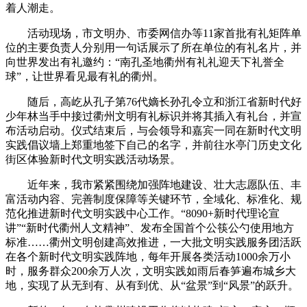
着人潮走。
活动现场，市文明办、市委网信办等11家首批有礼矩阵单
位的主要负责人分别用一句话展示了所在单位的有礼名片，并
向世界发出有礼邀约：“南孔圣地衢州有礼礼迎天下礼誉全
球”，让世界看见最有礼的衢州。
随后，高屹从孔子第76代嫡长孙孔令立和浙江省新时代好
少年林当手中接过衢州文明有礼标识并将其插入有礼台，并宣
布活动启动。仪式结束后，与会领导和嘉宾一同在新时代文明
实践倡议墙上郑重地签下自己的名字，并前往水亭门历史文化
街区体验新时代文明实践活动场景。
近年来，我市紧紧围绕加强阵地建设、壮大志愿队伍、丰
富活动内容、完善制度保障等关键环节，全域化、标准化、规
范化推进新时代文明实践中心工作。“8090+新时代理论宣
讲”“新时代衢州人文精神”、发布全国首个公筷公勺使用地方
标准……衢州文明创建高效推进，一大批文明实践服务团活跃
在各个新时代文明实践阵地，每年开展各类活动1000余万小
时，服务群众200余万人次，文明实践如雨后春笋遍布城乡大
地，实现了从无到有、从有到优、从“盆景”到“风景”的跃升。