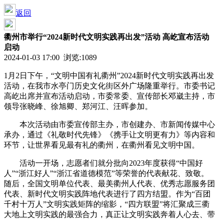
返回
衢州市举行“2024新时代文明实践再出发”活动 高屹宣布活动
启动
2024-01-03 17:00 浏览:
1089
1月2日下午，“文明中国有礼衢州”2024新时代文明实践再出发
活动，在我市水亭门历史文化街区外广场隆重举行。市委书记
高屹出席并宣布活动启动，市委常委、宣传部长邓崴主持，市
领导张晓峰、徐旭卿、郑河江、汪晖参加。
本次活动由市委宣传部主办，市创建办、市新闻传媒中心
承办，通过《礼敬时代先锋》《携手让文明更有力》等内容和
环节，让世界看见最有礼的衢州，在衢州看见文明中国。
活动一开场，志愿者们就分批向2023年度获得“中国好
人”“浙江好人”“浙江省道德模范”等荣誉的代表献花、致敬。
随后，全国文明单位代表、最美衢州人代表、优秀志愿服务团
代表、新时代文明实践阵地代表进行了四方结盟。作为“百团
千村十万人”文明实践矩阵的缩影，“四方联盟”将汇聚成三衢
大地上文明实践的最强合力，真正让文明实践奔着人心去、带