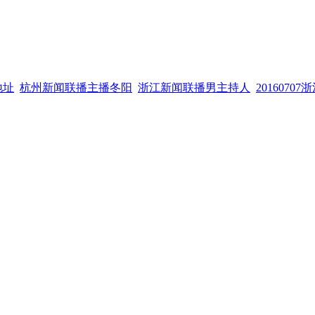
地址
杭州新闻联播主播冬阳
浙江新闻联播男主持人
2016070