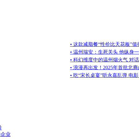
• 这款减脂餐“性价比天花板”
• 温州瑞安：生死关头 他纵身
• 科幻维度中的温州烟火气 对话
• 浪漫再出发！2025年首批
• 吃“宋长桌宴”听永嘉乱弹 电
导
内企业