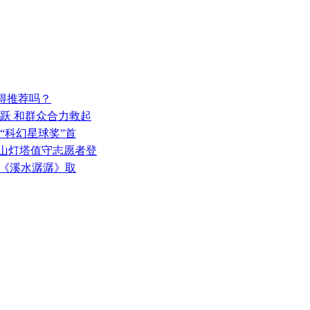
值得推荐吗？
一跃 和群众合力救起
“科幻星球奖”首
北麂山灯塔值守志愿者登
影《溪水潺潺》取