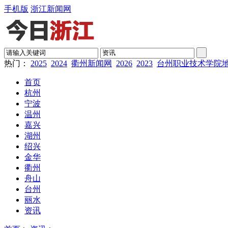
手机版
浙江新闻网
热门：
2025
2024
衢州新闻网
2026
2023
台州职业技术学院
首页
杭州
宁波
温州
嘉兴
湖州
绍兴
金华
衢州
舟山
台州
丽水
资讯