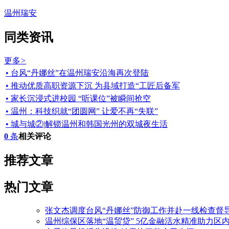
温州瑞安
同类资讯
更多
>
• 台风“丹娜丝”在温州瑞安沿海再次登陆
• 推动优质高职资源下沉 为县域打造“工匠后备军
• 家长沉浸式进校园 “听课位”被瞬间抢空
• 温州：科技织就“团圆网” 让爱不再“失联”
• 城与城②|解锁温州和韩国光州的双城夜生活
0
条
相关评论
推荐文章
热门文章
张文杰调度台风“丹娜丝”防御工作并赴一线检查督
温州综保区落地“温贸贷” 5亿金融活水精准助力区