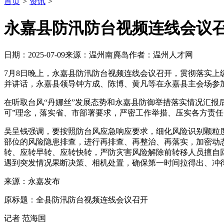
首页
>
资讯
>
永嘉县防汛防台视频连线会议
日期：2025-07-09来源：温州南麂岛作者：温州人才网
7月8日晚上，永嘉县防汛防台视频连线会议召开，贯彻落实上
并讲话，永嘉县领导钟方成、陈博、黄凡等在永嘉县主会场参
在听取台风“丹娜丝”发展态势和永嘉县防御举措落实情况汇报
可”理念，落实省、市部署要求，严密工作举措、压实各方责
吴呈钱强调，要按照防台风应急响应要求，细化风险识别颗粒
部位的风险隐患排查，进行再排查、再整治、再落实，加密动
转、应转早转、应转快转，严防灾害风险解除前转移人员擅自
遇到突发情况果断决策、相机处置，确保第一时间拉得出、冲
来源：永嘉发布
原标题：全县防汛防台视频连线会议召开
记者 范海国