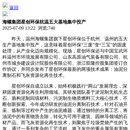
返回
海螺集团星创环保杭温五大基地集中投产
2025-07-09 13:22 浏览:
740
昨天，温州海螺集团旗下星创环保位于杭州、温州的五大
生产基地集中投产，这意味着星创环保“三废”变“三宝”的固废
处理，从产业化迈向规模化。现场，星创环保还与中国宝武环
科温州市环境发展有限公司、山东高原油气装备有限公司、杭
州市城乡建设设计院股份有限公司、浙江双隆控股集团签订合
作协议，并同步发布了星创环保最新的两项技术成果：油泥分
离制石和飞灰资源化再生技术。
星创环保自成立以来，始终积极践行“两山”发展理念，深
耕固废资源化再生利用领域。其研发团队基于淤泥制无机生态
石、盾构泥制回填材料、污泥制生物质燃料三大核心技术，不
断创新探索。今年成功研发的油泥分离制石技术，针对石油开
采、炼制等过程中产生的油泥难题，通过独特的分离工艺，将
油泥中的有害物质去除，转化为可用于建筑、园林等领域的石
材产品。而飞灰资源化再生技术，则聚焦于垃圾焚烧产生的飞
灰，通过一系列复杂的工艺流程，将飞灰中的重金属等有害物