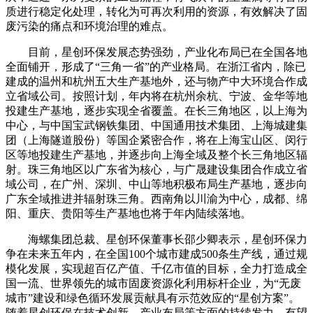
质进行稳定化处理，转化为可再次利用的资源，有效解决了固
废污染的痛点和环境治理的难点。
目前，星创环保发展态势强劲，产业化布局已在全国各地
全面铺开，形成了“三角一省”的产业格局。在浙江省内，除已
建成的温州和杭州五大生产基地外，还与物产中大环境合作成
立省域公司。按照计划，年内将在杭州余杭、宁波、金华等地
投建生产基地，逐步实现全省覆盖。在长三角地区，以上海为
中心，与中国宝武钢铁集团、中国通用技术集团、上海城建集
团（上海隧道股份）等国企紧密合作，将在上海宝山区、闵行
区等地投建生产基地，并逐步向上海全域及整个长三角地区辐
射。珠三角地区以广东省为核心，与广晟建设集团合作成立省
域公司，在广州、深圳、中山等地积极布局生产基地，逐步向
广东全域推进并辐射珠三角。西南角以川渝为中心，成都、绵
阳、重庆、贵阳等生产基地也将于年内陆续落地。
海螺集团总裁、星创环保董事长邵少卿表示，星创环保力
争在未来五年内，在全国100个城市建成500条生产线，通过规
模化发展，实现超百亿产值、千亿市值的目标，全力打造成全
国一流、世界领先的城市固废资源化利用标杆企业，为“无废
城市”建设和绿色循环发展贡献具有示范效应的“星创方案”。
随着星创环保在技术创新、产业布局等方面的持续发力，有望